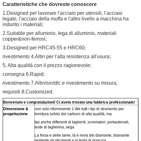
Caratteristiche che dovreste conoscere
1.Designed per lavorare l'acciaio per utensili, l'acciaio
legato, l'acciaio della muffa e l'altro livello a macchina ha
indurito i materiali;
2.Suitable per alluminio, lega di alluminio, materiali
copper&non-ferrosi;
3.Designed per HRC45-55 e HRC60;
rivestimento 4.Altin per l'alta resistenza all'usura;
5. Alta qualità con il prezzo ragionevole;
consegna 6.Rapid;
rivestimento 7.Altin/sin/dlc e rivestimento su misura;
requisiti 8.Customized.
Benvenuto e congratulazioni! Ci avete trovato una fabbrica professionale!
Dimensione &
non solo rifornimento 1.We tutti i tipi di strumento per
progettazione
tornitura solido del carburo di alta qualità, ma
tipi anche differenti di taglienti, scrematori, portautensili,
teste di taglierina, sega
La fresa e delle lame, là è mola del diamante, diamante
vestente gli strumenti e la testa di durezza.