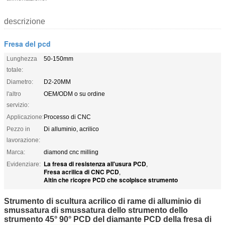
descrizione
Fresa del pcd
Lunghezza
50-150mm
totale:
Diametro:
D2-20MM
l'altro
OEM/ODM o su ordine
servizio:
Applicazione:
Processo di CNC
Pezzo in
Di alluminio, acrilico
lavorazione:
Marca:
diamond cnc milling
La fresa di resistenza all'usura PCD
Evidenziare:
,
Fresa acrilica di CNC PCD
,
Altin che ricopre PCD che scolpisce strumento
Strumento di scultura acrilico di rame di alluminio di
smussatura di smussatura dello strumento dello
strumento 45° 90° PCD del diamante PCD della fresa di