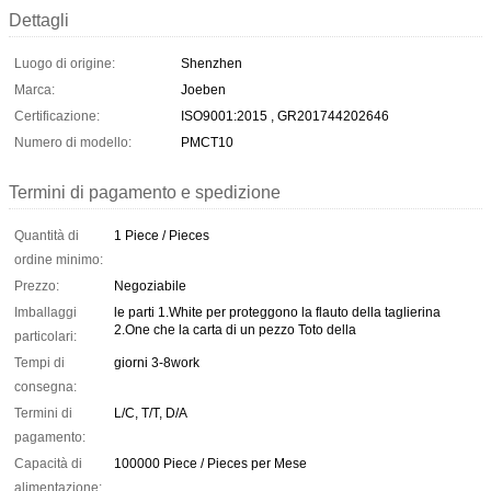
Dettagli
Luogo di origine:
Shenzhen
Marca:
Joeben
Certificazione:
ISO9001:2015 , GR201744202646
Numero di modello:
PMCT10
Termini di pagamento e spedizione
Quantità di
1 Piece / Pieces
ordine minimo:
Prezzo:
Negoziabile
Imballaggi
le parti 1.White per proteggono la flauto della taglierina
2.One che la carta di un pezzo Toto della
particolari:
Tempi di
giorni 3-8work
consegna:
Termini di
L/C, T/T, D/A
pagamento:
Capacità di
100000 Piece / Pieces per Mese
alimentazione: