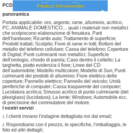
PCD
panoramica
Portata applicabile: oro, argento, rame, alluminio, acrilico,
PC, ANIMALE DOMESTICO… quali i materiali non metallici
che scolpiscono elaborazione di fresatura. Parti
dell'hardware; Ricambi auto; Trattamento di superficie;
Prodotti trattati; Scolpito; Fiore di rame in lotti; Bottoni del
metallo del telefono cellulare; Cassa del telefono; Coperture
di Digital; Punti culminanti non metallici; Superficie
dell'orologio, chiodo di parola; Caso dentro il coltello; La
targhetta, piatto evidenzia il fiore; Linee del CD
dell'automobile; Modello multicolore; Modello di Sun; Punti
culminanti dei prodotti di alluminio; Fiore elettrico delle
coperture; Pannello elettrico; Pannello del veicolo; Unità
periferiche di computer; Cassa trasparente del computer;
Lucidatura acrilica; Smusso acrilico di punto culminante (del
plexiglass) (lucidatura); La lente; Windows; Automobile ecc.
di precisione del commutatore del motore.
I nostri servizi
I clienti inviano l'indagine dettagliata noi dal email;
1.
Rispondiamo con il prezzo, le specifiche, l'imballaggio, le
2.
foto ed altri dettagli;