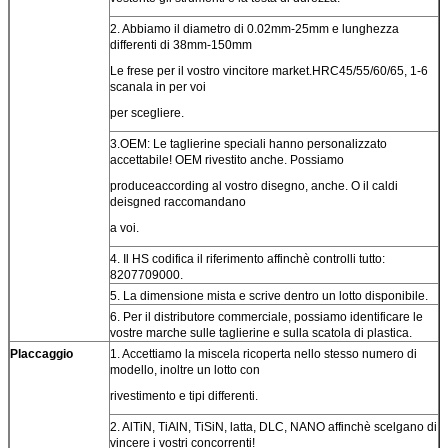
2. Abbiamo il diametro di 0.02mm-25mm e lunghezza
differenti di 38mm-150mm
Le frese per il vostro vincitore market.HRC45/55/60/65, 1-6
scanala in per voi
per scegliere.
3.OEM: Le taglierine speciali hanno personalizzato
accettabile! OEM rivestito anche. Possiamo
produceaccording al vostro disegno, anche. O il caldi
deisgned raccomandano
a voi.
4. Il HS codifica il riferimento affinchè controlli tutto:
8207709000.
5. La dimensione mista e scrive dentro un lotto disponibile.
6. Per il distributore commerciale, possiamo identificare le
vostre marche sulle taglierine e sulla scatola di plastica.
Placcaggio
1. Accettiamo la miscela ricoperta nello stesso numero di
modello, inoltre un lotto con
rivestimento e tipi differenti.
2. AlTiN, TiAlN, TiSiN, latta, DLC, NANO affinchè scelgano di
vincere i vostri concorrenti!