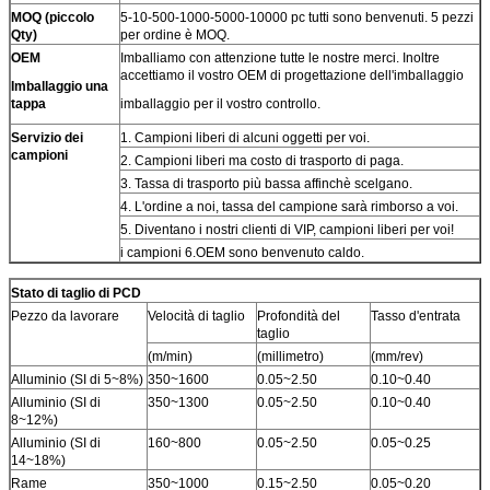
MOQ (piccolo
5-10-500-1000-5000-10000 pc tutti sono benvenuti. 5 pezzi
Qty)
per ordine è MOQ.
OEM
Imballiamo con attenzione tutte le nostre merci. Inoltre
accettiamo il vostro OEM di progettazione dell'imballaggio
Imballaggio una
tappa
imballaggio per il vostro controllo.
Servizio dei
1. Campioni liberi di alcuni oggetti per voi.
campioni
2. Campioni liberi ma costo di trasporto di paga.
3. Tassa di trasporto più bassa affinchè scelgano.
4. L'ordine a noi, tassa del campione sarà rimborso a voi.
5. Diventano i nostri clienti di VIP, campioni liberi per voi!
i campioni 6.OEM sono benvenuto caldo.
Stato di taglio di PCD
Pezzo da lavorare
Velocità di taglio
Profondità del
Tasso d'entrata
taglio
(m/min)
(millimetro)
(mm/rev)
Alluminio (SI di 5~8%)
350~1600
0.05~2.50
0.10~0.40
Alluminio (SI di
350~1300
0.05~2.50
0.10~0.40
8~12%)
Alluminio (SI di
160~800
0.05~2.50
0.05~0.25
14~18%)
Rame
350~1000
0.15~2.50
0.05~0.20