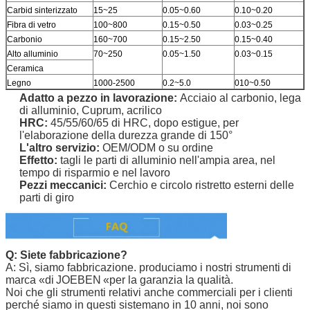
Carbid sinterizzato
15~25
0.05~0.60
0.10~0.20
Fibra di vetro
100~800
0.15~0.50
0.03~0.25
Carbonio
160~700
0.15~2.50
0.15~0.40
Alto alluminio
70~250
0.05~1.50
0.03~0.15
Ceramica
Legno
1000-2500
0.2~5.0
010~0.50
Adatto
a pezzo in lavorazione
:
Acciaio al carbonio, lega
di alluminio, Cuprum, acrilico
HRC:
45/55/60/65 di HRC,
dopo estigue, per
l'elaborazione della durezza grande di 150°
L'altro servizio:
OEM/ODM o su ordine
Effetto:
tagli le parti di alluminio nell'ampia area, nel
tempo di risparmio e nel lavoro
Pezzi meccanici:
Cerchio e circolo ristretto esterni delle
parti di giro
Q: Siete fabbricazione?
A: Sì, siamo fabbricazione. produciamo i nostri strumenti
di
marca «di
JOEBEN
«per la garanzia la qualità.
Noi che gli strumenti relativi anche commerciali per i clienti
perché siamo in questi sistemano in 10 anni, noi sono