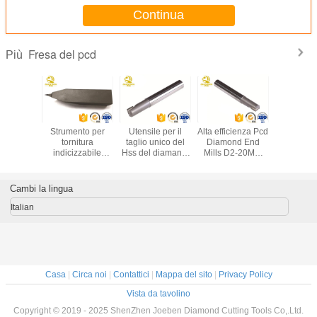
Continua
Fresa del pcd
Più
iamond
Strumento per
Utensile per il
Alta efficienza Pcd
45 90 fini
erts
tornitura
taglio unico del
Diamond End
superfic
stallino
indicizzabile
Hss del diamante
Mills D2-20MM
smussatu
resa del
policristallino
della fresa di alta
per il taglio di
smussatu
ro di
degli utensili per il
precisione PCD
alluminio di rame
livello 
eno PCD
taglio del
strumento
Cambi la lingua
diamante di Pcd
fresa di 
della macchina di
Italian
CNC
Casa
|
Circa noi
|
Contattici
|
Mappa del sito
|
Privacy Policy
Vista da tavolino
Copyright © 2019 - 2025 ShenZhen Joeben Diamond Cutting Tools Co,.Ltd.