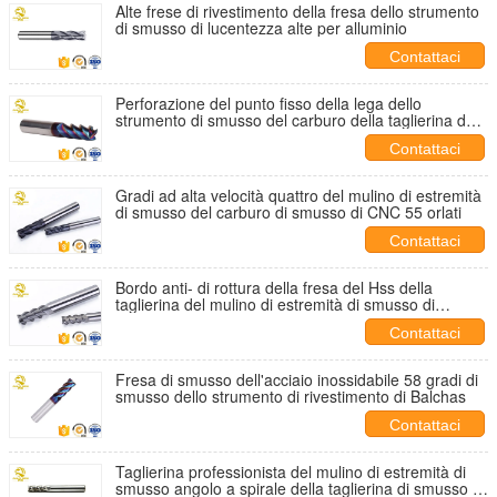
Alte frese di rivestimento della fresa dello strumento
di smusso di lucentezza alte per alluminio
Contattaci
Perforazione del punto fisso della lega dello
strumento di smusso del carburo della taglierina del
mulino di estremità di smusso dell'acciaio di
Contattaci
tungsteno
Gradi ad alta velocità quattro del mulino di estremità
di smusso del carburo di smusso di CNC 55 orlati
Contattaci
Bordo anti- di rottura della fresa del Hss della
taglierina del mulino di estremità di smusso di
rendimento elevato
Contattaci
Fresa di smusso dell'acciaio inossidabile 58 gradi di
smusso dello strumento di rivestimento di Balchas
Contattaci
Taglierina professionista del mulino di estremità di
smusso angolo a spirale della taglierina di smusso di