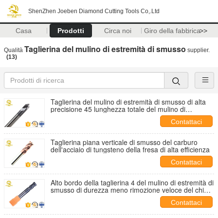
ShenZhen Joeben Diamond Cutting Tools Co,.Ltd
Casa
Prodotti
Circa noi
Giro della fabbrica
>>
Taglierina del mulino di estremità di smusso
Qualità
supplier.
(13)
Taglierina del mulino di estremità di smusso di alta
precisione 45 lunghezza totale del mulino di
estremità di smusso di grado 50-10 millimetri
Contattaci
Taglierina piana verticale di smusso del carburo
dell'acciaio di tungsteno della fresa di alta efficienza
Contattaci
Alto bordo della taglierina 4 del mulino di estremità di
smusso di durezza meno rimozione veloce del chip
di usura dell'attrezzo
Contattaci