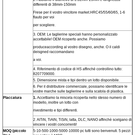
differenti di 38mm-150mm
Frese per il vostro vincitore market.HRC45/55/60/65, 1-6
flauto per voi
per scegliere.
3. OEM: Le taglierine speciali hanno personalizzato
accettabile! OEM ricoperto anche. Possiamo
produceaccording al vostro disegno, anche. O il caldi
deisgned raccomandano
a voi.
4. Riferimento di codice di HS affinchè controllino tutto:
8207709000.
5. Dimensione mista e tipi dentro un lotto disponibile.
6. Per il distributore commerciale, possiamo identificare le
vostre marche sulle taglierine e sulla scatola di plastica.
Placcatura
1.
Accettiamo la miscela ricoperta nello stesso numero di
modello, inoltre un lotto con
rivestimento e tipi differenti.
2. AlTiN, TiAlN, TiSiN, latta, DLC, NANO affinchè scelgano di
vincere i vostri concorrenti!
MOQ (piccolo
5-10-500-1000-5000-10000 pc tutti sono benvenuti. 5 pezzi