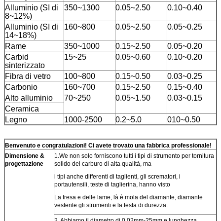
Alluminio (SI di
350~1300
0.05~2.50
0.10~0.40
8~12%)
Alluminio (SI di
160~800
0.05~2.50
0.05~0.25
14~18%)
Rame
350~1000
0.15~2.50
0.05~0.20
Carbid
15~25
0.05~0.60
0.10~0.20
sinterizzato
Fibra di vetro
100~800
0.15~0.50
0.03~0.25
Carbonio
160~700
0.15~2.50
0.15~0.40
Alto alluminio
70~250
0.05~1.50
0.03~0.15
Ceramica
Legno
1000-2500
0.2~5.0
010~0.50
Benvenuto e congratulazioni! Ci avete trovato una fabbrica professionale!
Dimensione &
1.We non solo forniscono tutti i tipi di strumento per tornitura
progettazione
solido del carburo di alta qualità, ma
i tipi anche differenti di taglienti, gli scrematori, i
portautensili, teste di taglierina, hanno visto
La fresa e delle lame, là è mola del diamante, diamante
vestente gli strumenti e la testa di durezza.
2. Abbiamo il diametro di 0.02mm-25mm e lunghezza