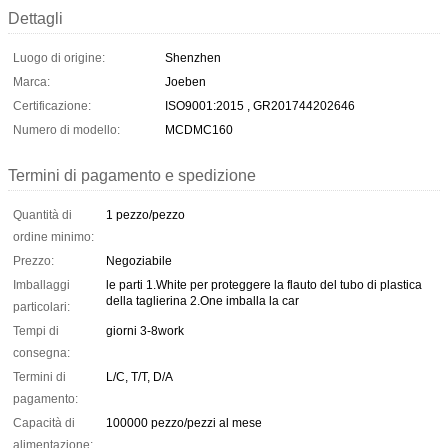
Dettagli
Luogo di origine:
Shenzhen
Marca:
Joeben
Certificazione:
ISO9001:2015 , GR201744202646
Numero di modello:
MCDMC160
Termini di pagamento e spedizione
Quantità di
1 pezzo/pezzo
ordine minimo:
Prezzo:
Negoziabile
Imballaggi
le parti 1.White per proteggere la flauto del tubo di plastica
della taglierina 2.One imballa la car
particolari:
Tempi di
giorni 3-8work
consegna:
Termini di
L/C, T/T, D/A
pagamento:
Capacità di
100000 pezzo/pezzi al mese
alimentazione: