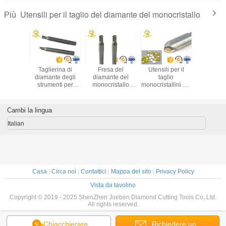
Utensili per il taglio del diamante del monocristallo
Più
minanti di
Taglierina di
Fresa del
Utensili per il
Attrezzi 
one delle
diamante degli
diamante del
taglio
taglio di 
 utensili
strumenti per
monocristallo
monocristallini dei
a monocri
amond
tornitura di taglio
degli utensili per il
gioielli del
CN
 Tool di
del diamante di
taglio del
monocristallo
tall del
precisione della
diamante del
MCD degli utensili
Cambi la lingua
istallo
fresa del
monocristallo di
per il taglio del
le del
diamante del
alta precisione
diamante di CNC
Italian
ante
monocristallo da
vendere
Casa
|
Circa noi
|
Contattici
|
Mappa del sito
|
Privacy Policy
Vista da tavolino
Copyright © 2019 - 2025 ShenZhen Joeben Diamond Cutting Tools Co,.Ltd.
All rights reserved.
Chiacchierare
Richiedere un