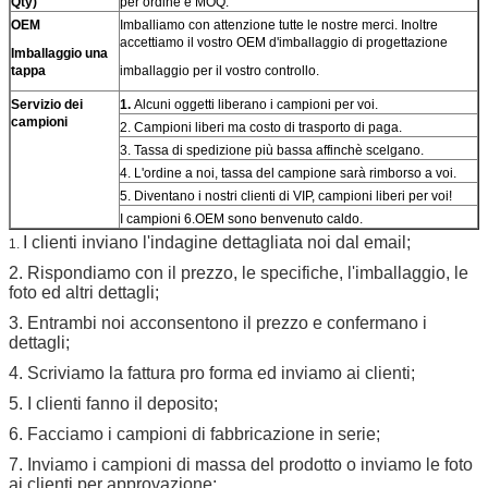
Qty)
per ordine è MOQ.
OEM
Imballiamo con attenzione tutte le nostre merci. Inoltre
accettiamo il vostro OEM d'imballaggio di progettazione
Imballaggio una
tappa
imballaggio per il vostro controllo.
Servizio dei
1.
Alcuni oggetti liberano i campioni per voi.
campioni
2. Campioni liberi ma costo di trasporto di paga.
3. Tassa di spedizione più bassa affinchè scelgano.
4. L'ordine a noi, tassa del campione sarà rimborso a voi.
5. Diventano i nostri clienti di VIP, campioni liberi per voi!
I campioni 6.OEM sono benvenuto caldo.
I clienti inviano l'indagine dettagliata noi dal email;
1.
2. Rispondiamo con il prezzo, le specifiche, l'imballaggio, le
foto ed altri dettagli;
3. Entrambi noi acconsentono il prezzo e confermano i
dettagli;
4. Scriviamo la fattura pro forma ed inviamo ai clienti;
5. I clienti fanno il deposito;
6. Facciamo i campioni di fabbricazione in serie;
7. Inviamo i campioni di massa del prodotto o inviamo le foto
ai clienti per approvazione;