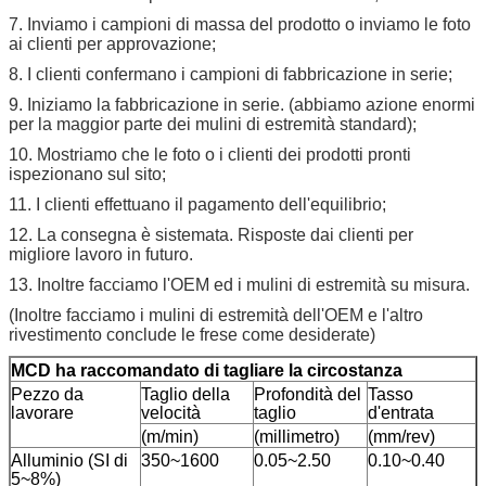
7. Inviamo i campioni di massa del prodotto o inviamo le foto
ai clienti per approvazione;
8. I clienti confermano i campioni di fabbricazione in serie;
9. Iniziamo la fabbricazione in serie. (abbiamo azione enormi
per la maggior parte dei mulini di estremità standard);
10. Mostriamo che le foto o i clienti dei prodotti pronti
ispezionano sul sito;
11. I clienti effettuano il pagamento dell'equilibrio;
12. La consegna è sistemata. Risposte dai clienti per
migliore lavoro in futuro.
13. Inoltre facciamo l'OEM ed i mulini di estremità su misura.
(Inoltre facciamo i mulini di estremità dell'OEM e l'altro
rivestimento conclude le frese come desiderate)
MCD ha raccomandato di tagliare la circostanza
Pezzo da
Taglio della
Profondità del
Tasso
lavorare
velocità
taglio
d'entrata
(m/min)
(millimetro)
(mm/rev)
Alluminio (SI di
350~1600
0.05~2.50
0.10~0.40
5~8%)