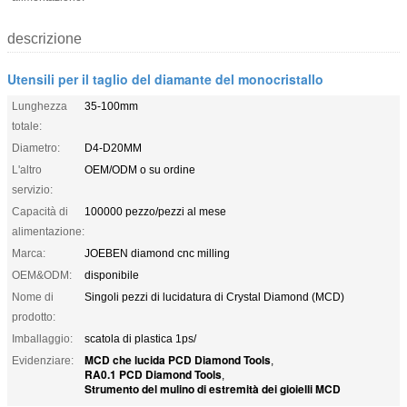
descrizione
Utensili per il taglio del diamante del monocristallo
Lunghezza
35-100mm
totale:
Diametro:
D4-D20MM
L'altro
OEM/ODM o su ordine
servizio:
Capacità di
100000 pezzo/pezzi al mese
alimentazione:
Marca:
JOEBEN diamond cnc milling
OEM&ODM:
disponibile
Nome di
Singoli pezzi di lucidatura di Crystal Diamond (MCD)
prodotto:
Imballaggio:
scatola di plastica 1ps/
MCD che lucida PCD Diamond Tools
Evidenziare:
,
RA0.1 PCD Diamond Tools
,
Strumento del mulino di estremità dei gioielli MCD