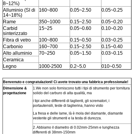
8~12%)
Alluminio (SI di
160~800
0.05~2.50
0.05~0.25
14~18%)
Rame
350~1000
0.15~2.50
0.05~0.20
Carbid
15~25
0.05~0.60
0.10~0.20
sinterizzato
Fibra di vetro
100~800
0.15~0.50
0.03~0.25
Carbonio
160~700
0.15~2.50
0.15~0.40
Alto alluminio
70~250
0.05~1.50
0.03~0.15
Ceramica
Legno
1000-2500
0.2~5.0
010~0.50
Benvenuto e congratulazioni! Ci avete trovato una fabbrica professionale!
Dimensione &
1.We non solo forniscono tutti i tipi di strumento per tornitura
progettazione
solido del carburo di alta qualità, ma
i tipi anche differenti di taglienti, gli scrematori, i
portautensili, teste di taglierina, hanno visto
La fresa e delle lame, là è mola del diamante, diamante
vestente gli strumenti e la testa di durezza.
2. Abbiamo il diametro di 0.02mm-25mm e lunghezza
differenti di 38mm-150mm