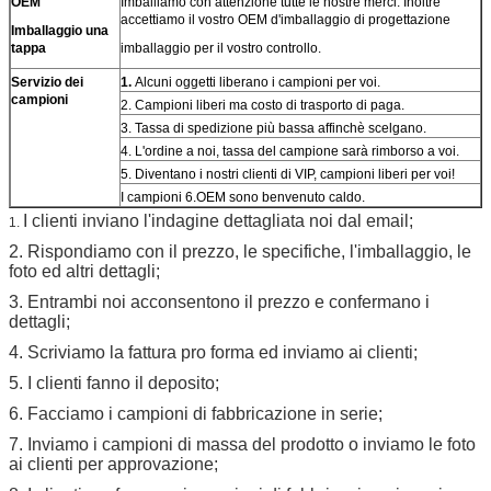
OEM
Imballiamo con attenzione tutte le nostre merci. Inoltre
accettiamo il vostro OEM d'imballaggio di progettazione
Imballaggio una
tappa
imballaggio per il vostro controllo.
Servizio dei
1.
Alcuni oggetti liberano i campioni per voi.
campioni
2. Campioni liberi ma costo di trasporto di paga.
3. Tassa di spedizione più bassa affinchè scelgano.
4. L'ordine a noi, tassa del campione sarà rimborso a voi.
5. Diventano i nostri clienti di VIP, campioni liberi per voi!
I campioni 6.OEM sono benvenuto caldo.
I clienti inviano l'indagine dettagliata noi dal email;
1.
2. Rispondiamo con il prezzo, le specifiche, l'imballaggio, le
foto ed altri dettagli;
3. Entrambi noi acconsentono il prezzo e confermano i
dettagli;
4. Scriviamo la fattura pro forma ed inviamo ai clienti;
5. I clienti fanno il deposito;
6. Facciamo i campioni di fabbricazione in serie;
7. Inviamo i campioni di massa del prodotto o inviamo le foto
ai clienti per approvazione;