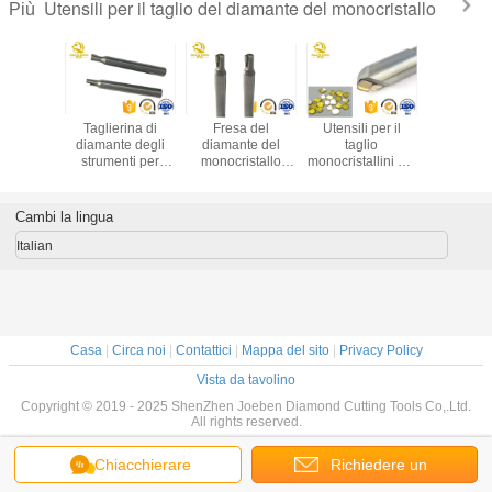
Utensili per il taglio del diamante del monocristallo
Più
minanti di
Taglierina di
Fresa del
Utensili per il
Attrezzi 
one delle
diamante degli
diamante del
taglio
taglio di 
 utensili
strumenti per
monocristallo
monocristallini dei
a monocri
amond
tornitura di taglio
degli utensili per il
gioielli del
CN
 Tool di
del diamante di
taglio del
monocristallo
tall del
precisione della
diamante del
MCD degli utensili
Cambi la lingua
istallo
fresa del
monocristallo di
per il taglio del
le del
diamante del
alta precisione
diamante di CNC
Italian
ante
monocristallo da
vendere
Casa
|
Circa noi
|
Contattici
|
Mappa del sito
|
Privacy Policy
Vista da tavolino
Copyright © 2019 - 2025 ShenZhen Joeben Diamond Cutting Tools Co,.Ltd.
All rights reserved.
Chiacchierare
Richiedere un