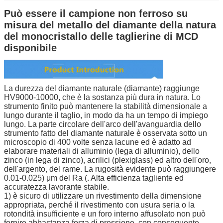
Può essere il campione non ferroso su
misura del metallo del diamante della natura
del monocristallo delle taglierine di MCD
disponibile
La durezza del diamante naturale (diamante) raggiunge
HV9000-10000, che è la sostanza più dura in natura. Lo
strumento finito può mantenere la stabilità dimensionale a
lungo durante il taglio, in modo da ha un tempo di impiego
lungo. La parte circolare dell'arco dell'avanguardia dello
strumento fatto del diamante naturale è osservata sotto un
microscopio di 400 volte senza lacune ed è adatto ad
elaborare materiali di alluminio (lega di alluminio), dello
zinco (in lega di zinco), acrilici (plexiglass) ed altro dell'oro,
dell'argento, del rame. La rugosità evidente può raggiungere
0.01-0.025) μm del Ra (. Alta efficienza tagliente ed
accuratezza lavorante stabile.
1) è sicuro di utilizzare un rivestimento della dimensione
appropriata, perché il rivestimento con usura seria o la
rotondità insufficiente e un foro interno affusolato non può
fornire abbastanza forza di pressione, con conseguente