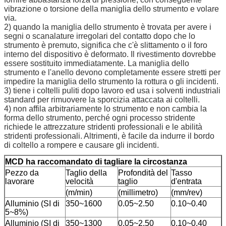
vibrazione o torsione della maniglia dello strumento e volare
via.
2) quando la maniglia dello strumento è trovata per avere i
segni o scanalature irregolari del contatto dopo che lo
strumento è premuto, significa che c'è slittamento o il foro
interno del dispositivo è deformato. Il rivestimento dovrebbe
essere sostituito immediatamente. La maniglia dello
strumento e l'anello devono completamente essere stretti per
impedire la maniglia dello strumento la rottura o gli incidenti.
3) tiene i coltelli puliti dopo lavoro ed usa i solventi industriali
standard per rimuovere la sporcizia attaccata ai coltelli.
4) non affila arbitrariamente lo strumento e non cambia la
forma dello strumento, perché ogni processo stridente
richiede le attrezzature stridenti professionali e le abilità
stridenti professionali. Altrimenti, è facile da indurre il bordo
di coltello a rompere e causare gli incidenti.
MCD ha raccomandato di tagliare la circostanza
Pezzo da
Taglio della
Profondità del
Tasso
lavorare
velocità
taglio
d'entrata
(m/min)
(millimetro)
(mm/rev)
Alluminio (SI di
350~1600
0.05~2.50
0.10~0.40
5~8%)
Alluminio (SI di
350~1300
0.05~2.50
0.10~0.40