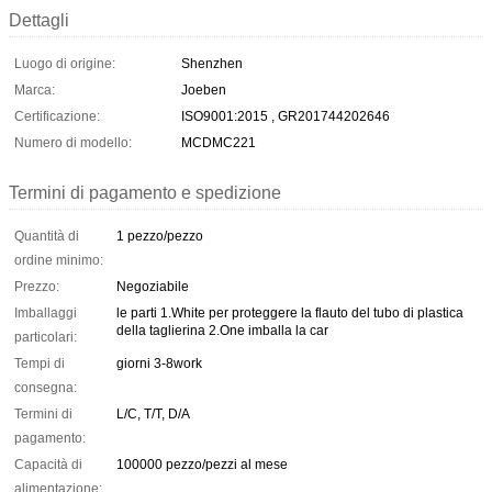
Dettagli
Luogo di origine:
Shenzhen
Marca:
Joeben
Certificazione:
ISO9001:2015 , GR201744202646
Numero di modello:
MCDMC221
Termini di pagamento e spedizione
Quantità di
1 pezzo/pezzo
ordine minimo:
Prezzo:
Negoziabile
Imballaggi
le parti 1.White per proteggere la flauto del tubo di plastica
della taglierina 2.One imballa la car
particolari:
Tempi di
giorni 3-8work
consegna:
Termini di
L/C, T/T, D/A
pagamento:
Capacità di
100000 pezzo/pezzi al mese
alimentazione: