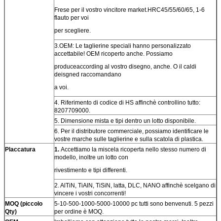
Frese per il vostro vincitore market.HRC45/55/60/65, 1-6
flauto per voi
per scegliere.
3.OEM: Le taglierine speciali hanno personalizzato
accettabile! OEM ricoperto anche. Possiamo
produceaccording al vostro disegno, anche. O il caldi
deisgned raccomandano
a voi.
4. Riferimento di codice di HS affinchè controllino tutto:
8207709000.
5. Dimensione mista e tipi dentro un lotto disponibile.
6. Per il distributore commerciale, possiamo identificare le
vostre marche sulle taglierine e sulla scatola di plastica.
Placcatura
1.
Accettiamo la miscela ricoperta nello stesso numero di
modello, inoltre un lotto con
rivestimento e tipi differenti.
2. AlTiN, TiAlN, TiSiN, latta, DLC, NANO affinchè scelgano di
vincere i vostri concorrenti!
MOQ (piccolo
5-10-500-1000-5000-10000 pc tutti sono benvenuti. 5 pezzi
Qty)
per ordine è MOQ.