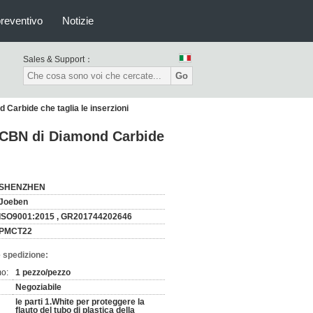
preventivo
Notizie
Sales & Support：
Go
d Carbide che taglia le inserzioni
il CBN di Diamond Carbide
SHENZHEN
Joeben
ISO9001:2015 , GR201744202646
PMCT22
 spedizione:
mo:
1 pezzo/pezzo
Negoziabile
le parti 1.White per proteggere la
flauto del tubo di plastica della