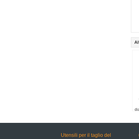
Al
di
Utensili per il taglio del