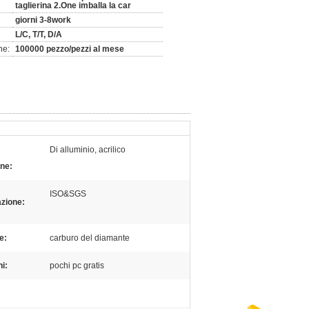
taglierina 2.One imballa la car
giorni 3-8work
L/C, T/T, D/A
ne:
100000 pezzo/pezzi al mese
Di alluminio, acrilico
one:
ISO&SGS
azione:
e:
carburo del diamante
i:
pochi pc gratis