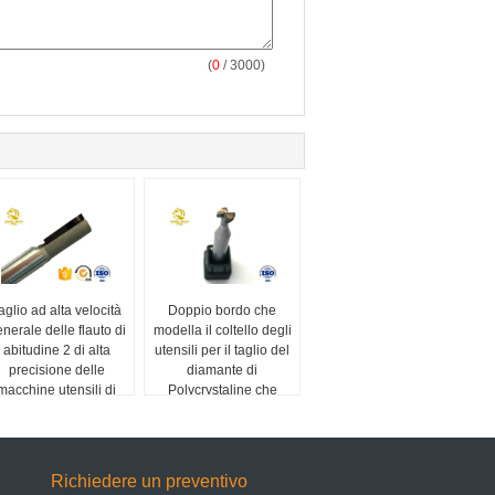
(
0
/ 3000)
aglio ad alta velocità
Doppio bordo che
nerale delle flauto di
modella il coltello degli
abitudine 2 di alta
utensili per il taglio del
precisione delle
diamante di
macchine utensili di
Polycrystaline che
CNC del diamante
elabora telefono
cellulare Shell
Richiedere un preventivo