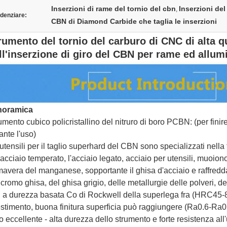
Inserzioni di rame del tornio del cbn
Inserzioni del
,
denziare:
CBN di Diamond Carbide che taglia le inserzioni
rumento del tornio del carburo di CNC di alta qu
ll'inserzione di giro del CBN per rame ed allum
noramica
umento cubico policristallino del nitruro di boro PCBN: (per fin
ante l'uso)
 utensili per il taglio superhard del CBN sono specializzati nella fi
i acciaio temperato, l'acciaio legato, acciaio per utensili, muoiono
mavera del manganese, sopportante il ghisa d'acciaio e raffreddato
 cromo ghisa, del ghisa grigio, delle metallurgie delle polveri, de
 a durezza basata Co di Rockwell della superlega fra (HRC45-80°
estimento, buona finitura superficia può raggiungere (Ra0.6-Ra0.8
o eccellente - alta durezza dello strumento e forte resistenza all'u