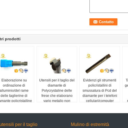
tri prodotti
Elaborazione su
Utensili per il taglio del
Evidenzi gli strumenti
T
ordinazione di
diamante di
policristallini di
ge
alluminio/del rame
Polycrystaline delle
smussatura di Pcd del
delle taglierine di
frese che elaborano
diamante per i telefoni
amante policristalline
vario metallo non
cellulari/computer
di PCD pezzi in
ferroso
portatili
lavorazione
utensili per il taglio
Mulino di estremità