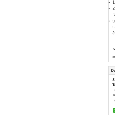
1
2
r
g
s
è
P
s
De
S
T
P
T
F