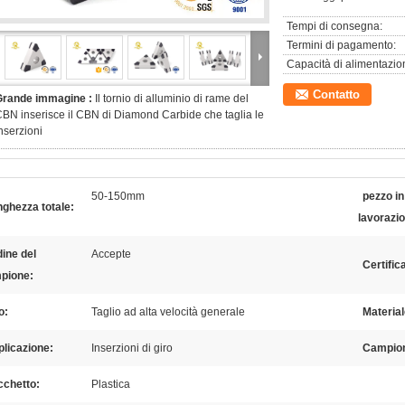
Tempi di consegna:
Termini di pagamento:
Capacità di alimentazio
Contatto
Grande immagine :
Il tornio di alluminio di rame del
BN inserisce il CBN di Diamond Carbide che taglia le
nserzioni
50-150mm
pezzo in
ghezza totale:
lavorazi
ine del
Accepte
Certific
pione:
o:
Taglio ad alta velocità generale
Material
licazione:
Inserzioni di giro
Campion
cchetto:
Plastica