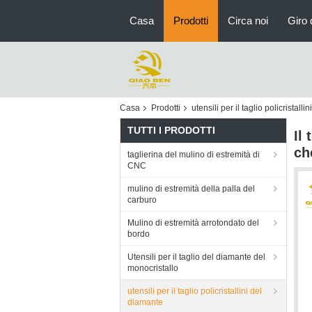
Casa
Prodotti
Circa noi
Giro 
Casa
Prodotti
utensili per il taglio policristall
TUTTI I PRODOTTI
Il
ch
taglierina del mulino di estremità di
CNC
mulino di estremità della palla del
carburo
Mulino di estremità arrotondato del
bordo
Utensili per il taglio del diamante del
monocristallo
utensili per il taglio policristallini del
diamante