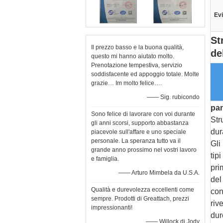
Evi
St
Il prezzo basso e la buona qualità,
de
questo mi hanno aiutato molto.
Prenotazione tempestiva, servizio
soddisfacente ed appoggio totale. Molte
grazie… Im molto felice….
—— Sig. rubicondo
pa
Sono felice di lavorare con voi durante
Str
gli anni scorsi, supporto abbastanza
dur
piacevole sull'affare e uno speciale
personale. La speranza tutto va il
Gli
grande anno prossimo nel vostri lavoro
tip
e famiglia.
pri
—— Arturo Mimbela da U.S.A.
del
Qualità e durevolezza eccellenti come
con
sempre. Prodotti di Greattach, prezzi
riv
impressionanti!
dur
—— Willock di Jody