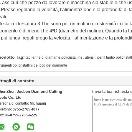
. assicuri che pezzo da lavorare e macchina sia stabile e che us
.Please regolano la velocità, l'alimentazione e la profondità di t
eali.
li stati di fresatura 3.The sono per un mulino di estremità in cui
trumento è di meno che 4*D (diametro del mulino). Quando la l
 più lunga, regoli prego la velocità, l'alimentazione e la profondit
,
rodotto Tag:
taglierine di diamante policristalline
utensili per il taglio policrista
trumenti policristallini del pcd del diamante
ttagli di contatto
henZhen Joeben Diamond Cutting
Invia la tua richiesta
ools Co,.Ltd
ersona di contatto:
Mr. huang
elefono:
0755-2765 4077
ax:
86-0755-2765-6225