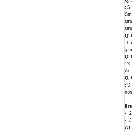
Q: 
: S
Str
str
str
Q: 
: L
gio
Q: 
: S
Anc
Q: 
: S
nos
Il 
2
3
AT