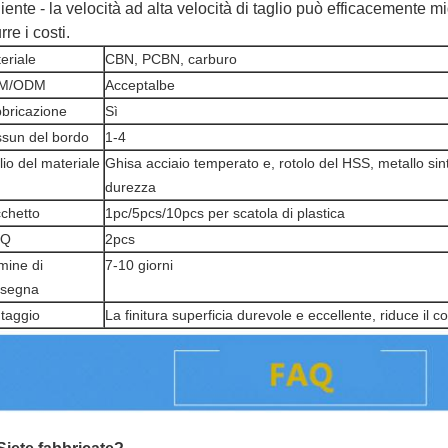
liente - la velocità ad alta velocità di taglio può efficacemente mi
rre i costi.
eriale
CBN, PCBN, carburo
M/ODM
Acceptalbe
bricazione
Sì
sun del bordo
1-4
lio del materiale
Ghisa acciaio temperato e, rotolo del HSS, metallo sinte
durezza
chetto
1pc/5pcs/10pcs per scatola di plastica
Q
2pcs
mine di
7-10 giorni
nsegna
taggio
La finitura superficia durevole e eccellente, riduce il c