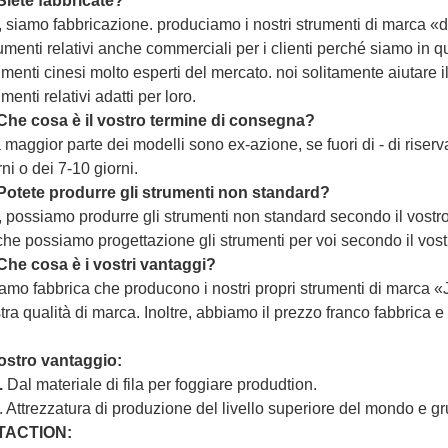
Siete fabbricate?
ì, siamo fabbricazione. produciamo i nostri strumenti
di
marca «d
umenti relativi anche commerciali per i clienti perché siamo in 
umenti cinesi molto esperti del mercato. noi solitamente aiutare il 
umenti relativi adatti per loro.
Che cosa è il vostro termine di consegna?
a maggior parte dei modelli sono ex-azione, se fuori di - di riser
rni o dei 7-10 giorni.
Potete produrre gli strumenti non standard?
ì, possiamo produrre gli strumenti non standard secondo il vostr
he possiamo progettazione gli strumenti per voi secondo il vostr
Che cosa è i vostri vantaggi?
iamo fabbrica che producono i nostri propri strumenti di marca
«
tra qualità di marca. Inoltre, abbiamo il prezzo franco fabbrica 
nostro vantaggio:
.
Dal materiale di fila per foggiare produdtion.
. Attrezzatura di produzione del livello superiore del mondo e g
TACTION: