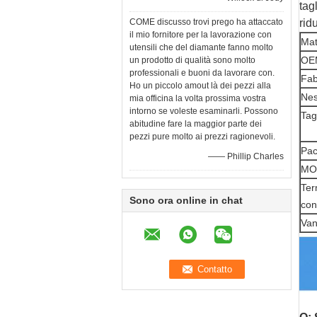
tag
COME discusso trovi prego ha attaccato
ridu
il mio fornitore per la lavorazione con
Mat
utensili che del diamante fanno molto
OE
un prodotto di qualità sono molto
professionali e buoni da lavorare con.
Fab
Ho un piccolo amout là dei pezzi alla
Nes
mia officina la volta prossima vostra
intorno se voleste esaminarli. Possono
Tag
abitudine fare la maggior parte dei
pezzi pure molto ai prezzi ragionevoli.
Pac
—— Phillip Charles
MO
Ter
Sono ora online in chat
co
Van