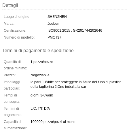
Dettagli
Luogo di origine:
SHENZHEN
Marca:
Joeben
Certificazione:
ISO9001:2015 , GR201744202646
Numero di modello:
PMCT37
Termini di pagamento e spedizione
Quantità di
1 pezzo/pezzo
ordine minimo:
Prezzo:
Negoziabile
Imballaggi
le parti 1.White per proteggere la flauto del tubo di plastica
della taglierina 2.One imballa la car
particolari:
Tempi di
giorni 3-8work
consegna:
Termini di
L/C, T/T, D/A
pagamento:
Capacità di
100000 pezzo/pezzi al mese
alimentazione: