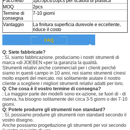
Pacchetto
1pc/5pcs/10pcs per scatola di plastica
MOQ
2pcs
Termine di
7-10 giorni
consegna
Vantaggio
La finitura superficia durevole e eccellente,
riduce il costo
Q: Siete fabbricate?
: Sì, siamo fabbricazione. produciamo i nostri strumenti
di
marca «di
JOEBEN
«per la garanzia la qualità.
Strumenti relativi anche commerciali per i clienti perché
siamo in questi campo in 10 anni, noi siamo strumenti cinesi
molto esperti del mercato. noi solitamente aiutare il nostro
cliente a scegliere i migliori strumenti relativi adatti per loro.
Q: Che cosa è il vostro termine di consegna?
: La maggior parte dei modelli sono ex-azione, se fuori di - di
riserva, ha bisogno solitamente dei circa 3-5 giorni o dei 7-10
giorni.
Q: Potete produrre gli strumenti non standard?
: Sì, possiamo produrre gli strumenti non standard secondo il
vostro disegno.
Anche possiamo progettazione gli strumenti per voi secondo