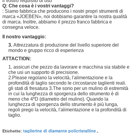
il vostro requisito di uso
Q: Che cosa è i vostri vantaggi?
: Siamo fabbrica che producono i nostri propri strumenti di
marca
«JOEBEN
», noi dobbiamo garantire la nostra qualità
di marca. Inoltre, abbiamo il prezzo franco fabbrica e
consegna veloce.
Il nostro vantaggio:
3.
Attrezzatura di produzione del livello superiore del
mondo e gruppo ricco di esperienza
ATTACTION:
1. assicuri che pezzo da lavorare e macchina sia stabile e
che usi un supporto di precisione.
2.Please regolano la velocità, l'alimentazione e la
profondità di taglio secondo le circostanze taglienti reali.
gli stati di fresatura 3.The sono per un mulino di estremità
in cui la lunghezza di sporgenza dello strumento è di
meno che 4*D (diametro del mulino). Quando la
lunghezza di sporgenza dello strumento è più lunga,
regoli prego la velocità, l'alimentazione e la profondità di
taglio.
taglierine di diamante policristalline
Etichette:
,