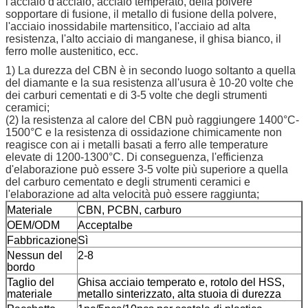
l'acciaio d'acciaio, acciaio temperato, della polvere
sopportare di fusione, il metallo di fusione della polvere,
l'acciaio inossidabile martensitico, l'acciaio ad alta
resistenza, l'alto acciaio di manganese, il ghisa bianco, il
ferro molle austenitico, ecc.
1) La durezza del CBN è in secondo luogo soltanto a quella
del diamante e la sua resistenza all'usura è 10-20 volte che
dei carburi cementati e di 3-5 volte che degli strumenti
ceramici;
(2) la resistenza al calore del CBN può raggiungere 1400°C-
1500°C e la resistenza di ossidazione chimicamente non
reagisce con ai i metalli basati a ferro alle temperature
elevate di 1200-1300°C. Di conseguenza, l'efficienza
d'elaborazione può essere 3-5 volte più superiore a quella
del carburo cementato e degli strumenti ceramici e
l'elaborazione ad alta velocità può essere raggiunta;
Materiale
CBN, PCBN, carburo
OEM/ODM
Acceptalbe
Fabbricazione
Sì
Nessun del
2-8
bordo
Taglio del
Ghisa acciaio temperato e, rotolo del HSS,
materiale
metallo sinterizzato, alta stuoia di durezza