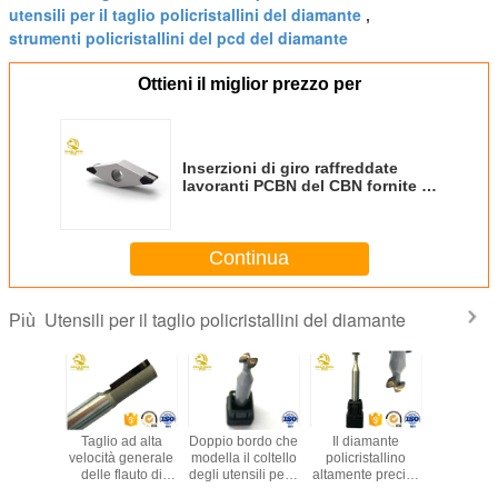
utensili per il taglio policristallini del diamante
,
strumenti policristallini del pcd del diamante
Ottieni il miglior prezzo per
Inserzioni di giro raffreddate
lavoranti PCBN del CBN fornite di
punta tagliando inserzione per
ghisa
Continua
Utensili per il taglio policristallini del diamante
Più
zi gli
Taglio ad alta
Doppio bordo che
Il diamante
Elaborazi
menti
velocità generale
modella il coltello
policristallino
ordinazi
allini di
delle flauto di
degli utensili per il
altamente preciso
allumini
ra di Pcd
abitudine 2 di alta
taglio del
foggia la parte
rame d