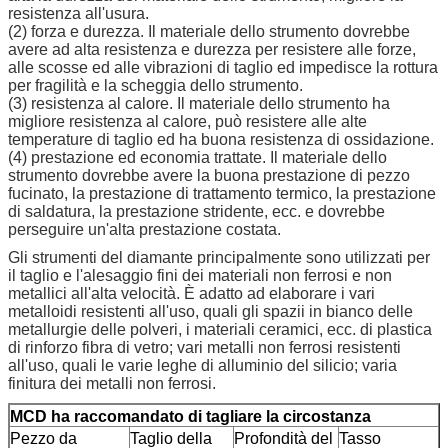
resistenza all'usura.
(2) forza e durezza. Il materiale dello strumento dovrebbe
avere ad alta resistenza e durezza per resistere alle forze,
alle scosse ed alle vibrazioni di taglio ed impedisce la rottura
per fragilità e la scheggia dello strumento.
(3) resistenza al calore. Il materiale dello strumento ha
migliore resistenza al calore, può resistere alle alte
temperature di taglio ed ha buona resistenza di ossidazione.
(4) prestazione ed economia trattate. Il materiale dello
strumento dovrebbe avere la buona prestazione di pezzo
fucinato, la prestazione di trattamento termico, la prestazione
di saldatura, la prestazione stridente, ecc. e dovrebbe
perseguire un'alta prestazione costata.
Gli strumenti del diamante principalmente sono utilizzati per
il taglio e l'alesaggio fini dei materiali non ferrosi e non
metallici all'alta velocità. È adatto ad elaborare i vari
metalloidi resistenti all'uso, quali gli spazii in bianco delle
metallurgie delle polveri, i materiali ceramici, ecc. di plastica
di rinforzo fibra di vetro; vari metalli non ferrosi resistenti
all'uso, quali le varie leghe di alluminio del silicio; varia
finitura dei metalli non ferrosi.
MCD ha raccomandato di tagliare la circostanza
Pezzo da
Taglio della
Profondità del
Tasso