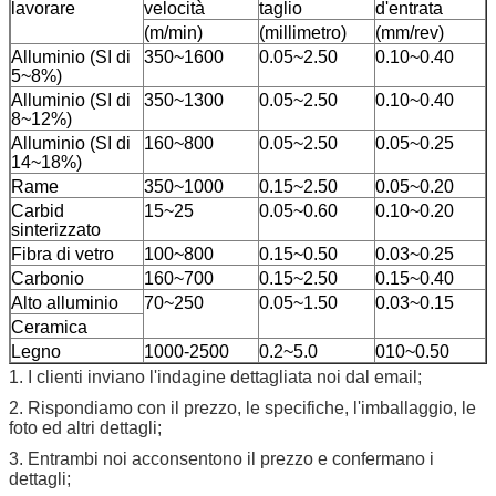
lavorare
velocità
taglio
d'entrata
(m/min)
(millimetro)
(mm/rev)
Alluminio (SI di
350~1600
0.05~2.50
0.10~0.40
5~8%)
Alluminio (SI di
350~1300
0.05~2.50
0.10~0.40
8~12%)
Alluminio (SI di
160~800
0.05~2.50
0.05~0.25
14~18%)
Rame
350~1000
0.15~2.50
0.05~0.20
Carbid
15~25
0.05~0.60
0.10~0.20
sinterizzato
Fibra di vetro
100~800
0.15~0.50
0.03~0.25
Carbonio
160~700
0.15~2.50
0.15~0.40
Alto alluminio
70~250
0.05~1.50
0.03~0.15
Ceramica
Legno
1000-2500
0.2~5.0
010~0.50
1.
I clienti inviano l'indagine dettagliata noi dal email;
2.
Rispondiamo con il prezzo, le specifiche, l'imballaggio, le
foto ed altri dettagli;
3. Entrambi noi acconsentono il prezzo e confermano i
dettagli;