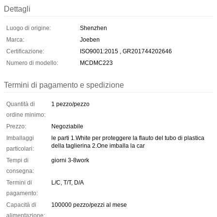
Dettagli
Luogo di origine:
Shenzhen
Marca:
Joeben
Certificazione:
ISO9001:2015 , GR201744202646
Numero di modello:
MCDMC223
Termini di pagamento e spedizione
Quantità di
1 pezzo/pezzo
ordine minimo:
Prezzo:
Negoziabile
Imballaggi
le parti 1.White per proteggere la flauto del tubo di plastica
della taglierina 2.One imballa la car
particolari:
Tempi di
giorni 3-8work
consegna:
Termini di
L/C, T/T, D/A
pagamento:
Capacità di
100000 pezzo/pezzi al mese
alimentazione: