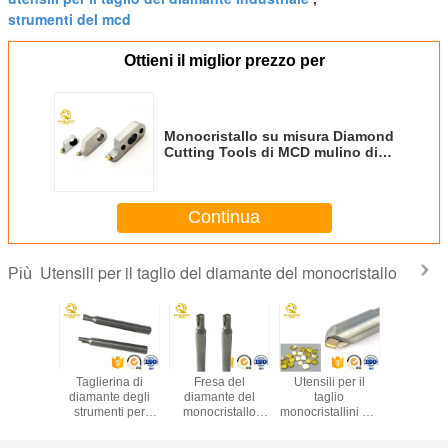
strumenti del mcd
Ottieni il miglior prezzo per
Monocristallo su misura Diamond
Cutting Tools di MCD mulino di
estremità di smusso di 45 gradi
Continua
Utensili per il taglio del diamante del monocristallo
Più
minanti di
Taglierina di
Fresa del
Utensili per il
Attrezzi 
one delle
diamante degli
diamante del
taglio
taglio di 
 utensili
strumenti per
monocristallo
monocristallini dei
a monocri
amond
tornitura di taglio
degli utensili per il
gioielli del
CN
 Tool di
del diamante di
taglio del
monocristallo