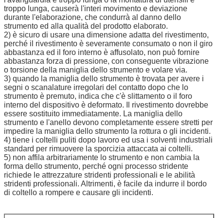
troppo lunga, causerà l'interi movimento e deviazione
durante l'elaborazione, che condurrà al danno dello
strumento ed alla qualità del prodotto elaborato.
2) è sicuro di usare una dimensione adatta del rivestimento,
perché il rivestimento è severamente consumato o non il giro
abbastanza ed il foro interno è affusolato, non può fornire
abbastanza forza di pressione, con conseguente vibrazione
o torsione della maniglia dello strumento e volare via.
3) quando la maniglia dello strumento è trovata per avere i
segni o scanalature irregolari del contatto dopo che lo
strumento è premuto, indica che c'è slittamento o il foro
interno del dispositivo è deformato. Il rivestimento dovrebbe
essere sostituito immediatamente. La maniglia dello
strumento e l'anello devono completamente essere stretti per
impedire la maniglia dello strumento la rottura o gli incidenti.
4) tiene i coltelli puliti dopo lavoro ed usa i solventi industriali
standard per rimuovere la sporcizia attaccata ai coltelli.
5) non affila arbitrariamente lo strumento e non cambia la
forma dello strumento, perché ogni processo stridente
richiede le attrezzature stridenti professionali e le abilità
stridenti professionali. Altrimenti, è facile da indurre il bordo
di coltello a rompere e causare gli incidenti.