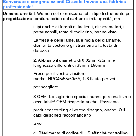
Benvenuto e congratulazioni! Ci avete trovato una fabbrica
professionale!
Dimensione &
1.We non solo forniscono tutti i tipi di strumento per
progettazione
tornitura solido del carburo di alta qualità, ma
i tipi anche differenti di taglienti, gli scrematori, i
portautensili, teste di taglierina, hanno visto
La fresa e delle lame, là è mola del diamante,
diamante vestente gli strumenti e la testa di
durezza.
2. Abbiamo il diametro di 0.02mm-25mm e
lunghezza differenti di 38mm-150mm
Frese per il vostro vincitore
market.HRC45/55/60/65, 1-6 flauto per voi
per scegliere.
3.OEM: Le taglierine speciali hanno personalizzato
accettabile! OEM ricoperto anche. Possiamo
produceaccording al vostro disegno, anche. O il
caldi deisgned raccomandano
a voi.
4. Riferimento di codice di HS affinchè controllino