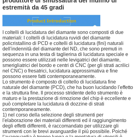
produttore di smussatura del mulino di
estremità da 45 gradi
I coltelli di lucidatura del diamante sono composti di due
materiali: I coltelli di lucidatura ruvidi del diamante
policristallino di PCD e coltelli di lucidatura (fini) naturali
dell'indennità del diamante del ND, che sono premuti in
sequenza in una testa di taglierina di lucidatura speciale e
possono essere utilizzati nelle levigatrici del diamante,
smerigliatrici del bordo e centri di CNC (per gli strati acrilici
nel CNC) o fresatrici, lucidatura approssimativa e fine
possono essere fatti contemporaneamente.
Lo strumento è composto di coltello di lucidatura fine
naturale del diamante (PCD), che ha buon lucidando l'effetto
e la struttura fine. Il processo stridente dello strumento è
maturo e la prestazione di rimozione del chip è eccellente e
può completare la lucidatura di dozzine di strati
contemporaneamente.
1) nel corso della selezione degli strumenti per
l'elaborazione dei materiali differenti ed il raggiungimento
degli effetti differenti, è raccomandato per utilizzare gli
strumenti con le brevi avanguardie il più possibile. Poiché
l'avanguardia è troppo lunga o la montatura di utensili è