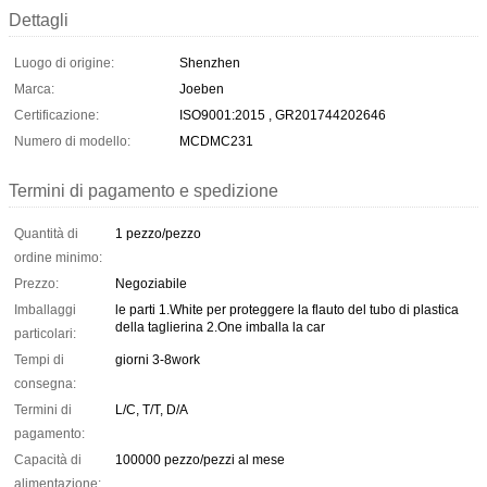
Dettagli
Luogo di origine:
Shenzhen
Marca:
Joeben
Certificazione:
ISO9001:2015 , GR201744202646
Numero di modello:
MCDMC231
Termini di pagamento e spedizione
Quantità di
1 pezzo/pezzo
ordine minimo:
Prezzo:
Negoziabile
Imballaggi
le parti 1.White per proteggere la flauto del tubo di plastica
della taglierina 2.One imballa la car
particolari:
Tempi di
giorni 3-8work
consegna:
Termini di
L/C, T/T, D/A
pagamento:
Capacità di
100000 pezzo/pezzi al mese
alimentazione: