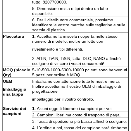
tutto: 8207709000.
5. Dimensione mista e tipi dentro un lotto
disponibile.
6. Per il distributore commerciale, possiamo
identificare le vostre marche sulle taglierine e sulla
scatola di plastica.
Placcatura
1.
Accettiamo la miscela ricoperta nello stesso
numero di modello, inoltre un lotto con
rivestimento e tipi differenti.
2. AlTiN, TiAlN, TiSiN, latta, DLC, NANO affinchè
scelgano di vincere i vostri concorrenti!
MOQ (piccolo
5-10-500-1000-5000-10000 pc tutti sono benvenuti.
Qty)
5 pezzi per ordine è MOQ.
OEM
Imballiamo con attenzione tutte le nostre merci.
Inoltre accettiamo il vostro OEM d'imballaggio di
Imballaggio
progettazione
una tappa
imballaggio per il vostro controllo.
Servizio dei
1.
Alcuni oggetti liberano i campioni per voi.
campioni
2. Campioni liberi ma costo di trasporto di paga.
3. Tassa di spedizione più bassa affinchè scelgano.
4. L'ordine a noi, tassa del campione sarà rimborso