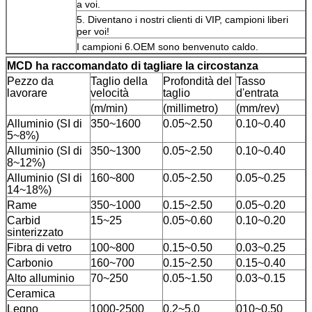
a voi.
5. Diventano i nostri clienti di VIP, campioni liberi
per voi!
I campioni 6.OEM sono benvenuto caldo.
MCD ha raccomandato di tagliare la circostanza
Pezzo da
Taglio della
Profondità del
Tasso
lavorare
velocità
taglio
d'entrata
(m/min)
(millimetro)
(mm/rev)
Alluminio (SI di
350~1600
0.05~2.50
0.10~0.40
5~8%)
Alluminio (SI di
350~1300
0.05~2.50
0.10~0.40
8~12%)
Alluminio (SI di
160~800
0.05~2.50
0.05~0.25
14~18%)
Rame
350~1000
0.15~2.50
0.05~0.20
Carbid
15~25
0.05~0.60
0.10~0.20
sinterizzato
Fibra di vetro
100~800
0.15~0.50
0.03~0.25
Carbonio
160~700
0.15~2.50
0.15~0.40
Alto alluminio
70~250
0.05~1.50
0.03~0.15
Ceramica
Legno
1000-2500
0.2~5.0
010~0.50