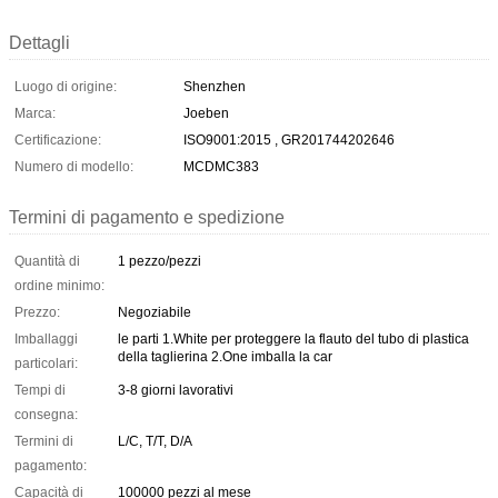
Dettagli
Luogo di origine:
Shenzhen
Marca:
Joeben
Certificazione:
ISO9001:2015 , GR201744202646
Numero di modello:
MCDMC383
Termini di pagamento e spedizione
Quantità di
1 pezzo/pezzi
ordine minimo:
Prezzo:
Negoziabile
Imballaggi
le parti 1.White per proteggere la flauto del tubo di plastica
della taglierina 2.One imballa la car
particolari:
Tempi di
3-8 giorni lavorativi
consegna:
Termini di
L/C, T/T, D/A
pagamento:
Capacità di
100000 pezzi al mese