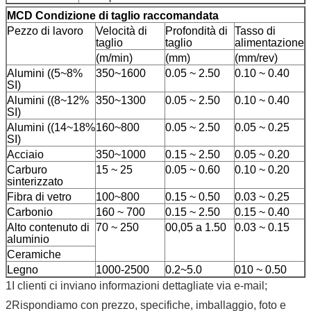
M
CD Condizione di taglio raccomandata
Pezzo di lavoro
Velocità di
Profondità di
Tasso di
taglio
taglio
alimentazione
(m/min)
(mm)
(mm/rev)
Alumini ((5~8%
350~1600
0.05 ~ 2.50
0.10 ~ 0.40
SI)
Alumini ((8~12%
350~1300
0.05 ~ 2.50
0.10 ~ 0.40
SI)
Alumini ((14~18%
160~800
0.05 ~ 2.50
0.05 ~ 0.25
SI)
Acciaio
350~1000
0.15 ~ 2.50
0.05 ~ 0.20
Carburo
15 ~ 25
0.05 ~ 0.60
0.10 ~ 0.20
sinterizzato
Fibra di vetro
100~800
0.15 ~ 0.50
0.03 ~ 0.25
Carbonio
160 ~ 700
0.15 ~ 2.50
0.15 ~ 0.40
Alto contenuto di
70 ~ 250
00,05 a 1.50
0.03 ~ 0.15
aluminio
Ceramiche
Legno
1000-2500
0.2~5.0
010 ~ 0.50
1I clienti ci inviano informazioni dettagliate via e-mail;
2Rispondiamo con prezzo, specifiche, imballaggio, foto e