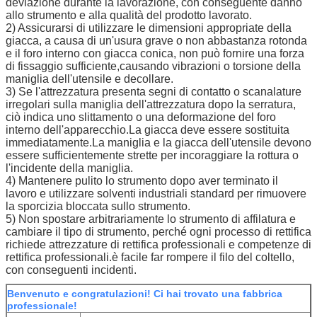
deviazione durante la lavorazione, con conseguente danno
allo strumento e alla qualità del prodotto lavorato.
2) Assicurarsi di utilizzare le dimensioni appropriate della
giacca, a causa di un'usura grave o non abbastanza rotonda
e il foro interno con giacca conica, non può fornire una forza
di fissaggio sufficiente,causando vibrazioni o torsione della
maniglia dell'utensile e decollare.
3) Se l'attrezzatura presenta segni di contatto o scanalature
irregolari sulla maniglia dell'attrezzatura dopo la serratura,
ciò indica uno slittamento o una deformazione del foro
interno dell'apparecchio.La giacca deve essere sostituita
immediatamente.La maniglia e la giacca dell'utensile devono
essere sufficientemente strette per incoraggiare la rottura o
l'incidente della maniglia.
4) Mantenere pulito lo strumento dopo aver terminato il
lavoro e utilizzare solventi industriali standard per rimuovere
la sporcizia bloccata sullo strumento.
5) Non spostare arbitrariamente lo strumento di affilatura e
cambiare il tipo di strumento, perché ogni processo di rettifica
richiede attrezzature di rettifica professionali e competenze di
rettifica professionali.è facile far rompere il filo del coltello,
con conseguenti incidenti.
Benvenuto e congratulazioni! Ci hai trovato una fabbrica
professionale!