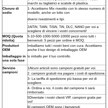
marchi su tagliatrici e scatole di plastica.
Cloruro di
1- Accettiamo Mix rivestito con lo stesso numero di
sodio
modello, anche un lotto con
diversi rivestimenti e tipi.
2AlTiN, TiAlN, TiSiN, TiN, DLC, NANO per voi a
scegliere di vincere i vostri concorrenti!
MOQ (Quota
5-10-500-1000-5000-10000 pezzi sono tutti i
ridotta)
benvenuti. 5 pezzi per ordine è MOQ.
Produttori
Imballiamo tutti i nostri beni con cura. Accettiamo
OEM
anche il tuo design di imballaggio OEM
Imballaggio in
lo imballo per il tuo controllo.
una sola fase
Servizio
1Alcuni articoli sono campioni gratuiti per voi.
campioni
2. campioni gratuiti ma pagare i costi di spedizione.
3- La tariffa di spedizione più bassa per voi di
scegliere.
4- Ordina a noi, il costo del campione ti sarà
rimborsato.
5Diventate i nostri clienti VIP, campioni gratis per
voi!
6I campioni OEM sono i benvenuti.