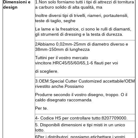
Dimensioni e
1.Non solo forniamo tutti i tipi di attrezzi di tornitura
design
a carburo solido di alta qualità, ma
Inoltre diversi tipi di trivelli, riameri, portautensili,
teste di taglio, seghe
Le lame e la fresatrice, ci sono le rulli di diamanti,
gli strumenti di dressing e la testa di durezza.
2Abbiamo 0,02mm-25mm di diametro diverso e
38mm-150mm di lunghezza
Tuttini per il vostro mercato
vincitore.HRC45/55/60/65,1-6 flauti per voi
di scegliere.
3.OEM:Special Cutter Customized accettabile!OEM
rivestito anche.Possiamo
Produrre secondo il vostro disegno, troppo. O il
caldo disegnato raccomanda
Per te.
4- Codice HS per controllare tutto:8207709000.
5. Disponibili dimensioni e tipi misti in un unico
lotto.
6Per i distributori, possiamo etichettare i vostri