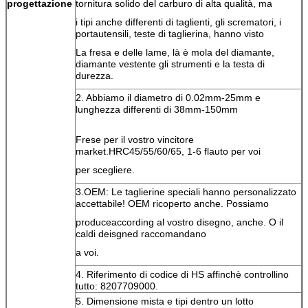
progettazione
tornitura solido del carburo di alta qualità, ma
i tipi anche differenti di taglienti, gli scrematori, i
portautensili, teste di taglierina, hanno visto
La fresa e delle lame, là è mola del diamante,
diamante vestente gli strumenti e la testa di
durezza.
2. Abbiamo il diametro di 0.02mm-25mm e
lunghezza differenti di 38mm-150mm
Frese per il vostro vincitore
market.HRC45/55/60/65, 1-6 flauto per voi
per scegliere.
3.OEM: Le taglierine speciali hanno personalizzato
accettabile! OEM ricoperto anche. Possiamo
produceaccording al vostro disegno, anche. O il
caldi deisgned raccomandano
a voi.
4. Riferimento di codice di HS affinchè controllino
tutto: 8207709000.
5. Dimensione mista e tipi dentro un lotto