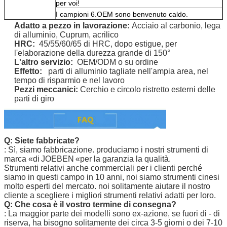
per voi!
I campioni 6.OEM sono benvenuto caldo.
Adatto
a pezzo in lavorazione
:
Acciaio al carbonio, lega
di alluminio, Cuprum, acrilico
HRC:
45/55/60/65 di HRC,
dopo estigue, per
l'elaborazione della durezza grande di 150°
L'altro servizio:
OEM/ODM o su ordine
Effetto:
parti di alluminio tagliate nell'ampia area, nel
tempo di risparmio e nel lavoro
Pezzi meccanici:
Cerchio e circolo ristretto esterni delle
parti di giro
Q: Siete fabbricate?
: Sì, siamo fabbricazione. produciamo i nostri strumenti
di
marca «di
JOEBEN
«per la garanzia la qualità.
Strumenti relativi anche commerciali per i clienti perché
siamo in questi campo in 10 anni, noi siamo strumenti cinesi
molto esperti del mercato. noi solitamente aiutare il nostro
cliente a scegliere i migliori strumenti relativi adatti per loro.
Q: Che cosa è il vostro termine di consegna?
: La maggior parte dei modelli sono ex-azione, se fuori di - di
riserva, ha bisogno solitamente dei circa 3-5 giorni o dei 7-10