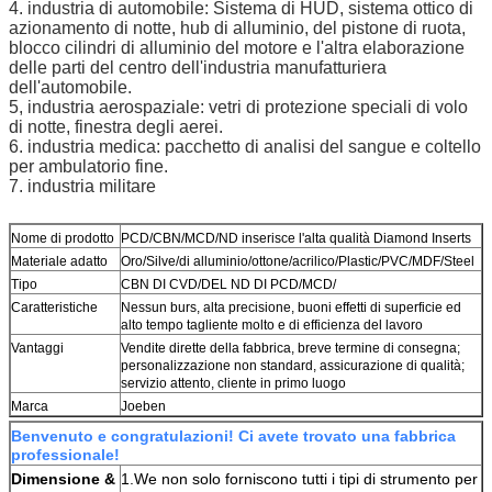
4. industria di automobile: Sistema di HUD, sistema ottico di
azionamento di notte, hub di alluminio, del pistone di ruota,
blocco cilindri di alluminio del motore e l'altra elaborazione
delle parti del centro dell'industria manufatturiera
dell'automobile.
5, industria aerospaziale: vetri di protezione speciali di volo
di notte, finestra degli aerei.
6. industria medica: pacchetto di analisi del sangue e coltello
per ambulatorio fine.
7. industria militare
Nome di prodotto
PCD/CBN/MCD/ND inserisce l'alta qualità Diamond Inserts
Materiale adatto
Oro/Silve/di alluminio/ottone/acrilico/Plastic/PVC/MDF/Steel
Tipo
CBN DI CVD/DEL ND DI PCD/MCD/
Caratteristiche
Nessun burs, alta precisione, buoni effetti di superficie ed
alto tempo tagliente molto e di efficienza del lavoro
Vantaggi
Vendite dirette della fabbrica, breve termine di consegna;
personalizzazione non standard, assicurazione di qualità;
servizio attento, cliente in primo luogo
Marca
Joeben
Benvenuto e congratulazioni! Ci avete trovato una fabbrica
professionale!
Dimensione &
1.We non solo forniscono tutti i tipi di strumento per