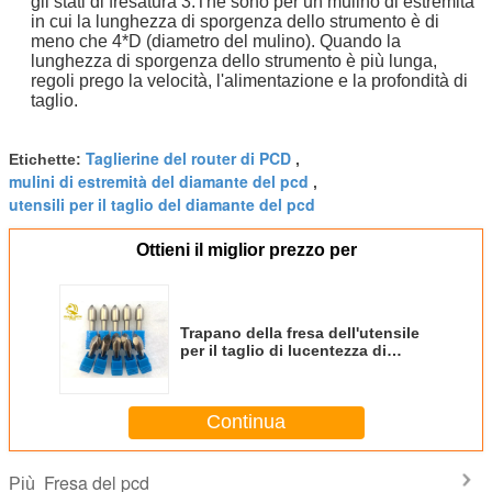
gli stati di fresatura 3.The sono per un mulino di estremità
in cui la lunghezza di sporgenza dello strumento è di
meno che 4*D (diametro del mulino). Quando la
lunghezza di sporgenza dello strumento è più lunga,
regoli prego la velocità, l'alimentazione e la profondità di
taglio.
Taglierine del router di PCD
Etichette:
,
mulini di estremità del diamante del pcd
,
utensili per il taglio del diamante del pcd
Ottieni il miglior prezzo per
Trapano della fresa dell'utensile
per il taglio di lucentezza di
Diamond Milling Cutter Aluminum
Alloy della scanalatura di PCD
alto PCD
Continua
Fresa del pcd
Più