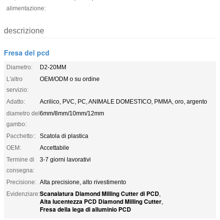
alimentazione:
descrizione
Fresa del pcd
Diametro:
D2-20MM
L'altro
OEM/ODM o su ordine
servizio:
Adatto:
Acrilico, PVC, PC, ANIMALE DOMESTICO, PMMA, oro, argento
diametro del
6mm/8mm/10mm/12mm
gambo:
Pacchetto::
Scatola di plastica
OEM:
Accettabile
Termine di
3-7 giorni lavorativi
consegna:
Precisione:
Alta precisione, alto rivestimento
Scanalatura Diamond Milling Cutter di PCD
Evidenziare:
,
Alta lucentezza PCD Diamond Milling Cutter
,
Fresa della lega di alluminio PCD