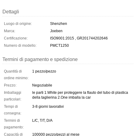
Dettagli
Luogo di origine:
Shenzhen
Marca:
Joeben
Certificazione:
ISO9001:2015 , GR201744202646
Numero di modello:
PMCT1250
Termini di pagamento e spedizione
Quantità di
1 pezzo/pezzo
ordine minimo:
Prezzo:
Negoziabile
Imballaggi
le parti 1.White per proteggere la flauto del tubo di plastica
della taglierina 2.One imballa la car
particolari:
Tempi di
3-8 giorni lavorativi
consegna:
Termini di
L/C, T/T, D/A
pagamento:
Capacità di
100000 pezzo/pezzi al mese