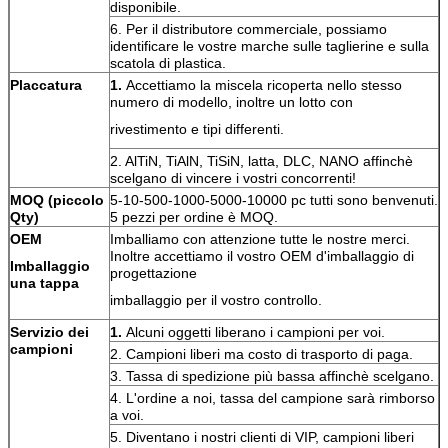
disponibile.
6. Per il distributore commerciale, possiamo
identificare le vostre marche sulle taglierine e sulla
scatola di plastica.
Placcatura
1.
Accettiamo la miscela ricoperta nello stesso
numero di modello, inoltre un lotto con
rivestimento e tipi differenti.
2. AlTiN, TiAlN, TiSiN, latta, DLC, NANO affinchè
scelgano di vincere i vostri concorrenti!
MOQ (piccolo
5-10-500-1000-5000-10000 pc tutti sono benvenuti.
Qty)
5 pezzi per ordine è MOQ.
OEM
Imballiamo con attenzione tutte le nostre merci.
Inoltre accettiamo il vostro OEM d'imballaggio di
Imballaggio
progettazione
una tappa
imballaggio per il vostro controllo.
Servizio dei
1.
Alcuni oggetti liberano i campioni per voi.
campioni
2. Campioni liberi ma costo di trasporto di paga.
3. Tassa di spedizione più bassa affinchè scelgano.
4. L'ordine a noi, tassa del campione sarà rimborso
a voi.
5. Diventano i nostri clienti di VIP, campioni liberi