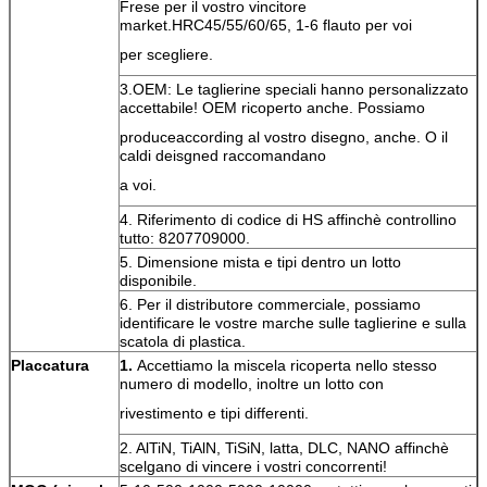
Frese per il vostro vincitore
market.HRC45/55/60/65, 1-6 flauto per voi
per scegliere.
3.OEM: Le taglierine speciali hanno personalizzato
accettabile! OEM ricoperto anche. Possiamo
produceaccording al vostro disegno, anche. O il
caldi deisgned raccomandano
a voi.
4. Riferimento di codice di HS affinchè controllino
tutto: 8207709000.
5. Dimensione mista e tipi dentro un lotto
disponibile.
6. Per il distributore commerciale, possiamo
identificare le vostre marche sulle taglierine e sulla
scatola di plastica.
Placcatura
1.
Accettiamo la miscela ricoperta nello stesso
numero di modello, inoltre un lotto con
rivestimento e tipi differenti.
2. AlTiN, TiAlN, TiSiN, latta, DLC, NANO affinchè
scelgano di vincere i vostri concorrenti!