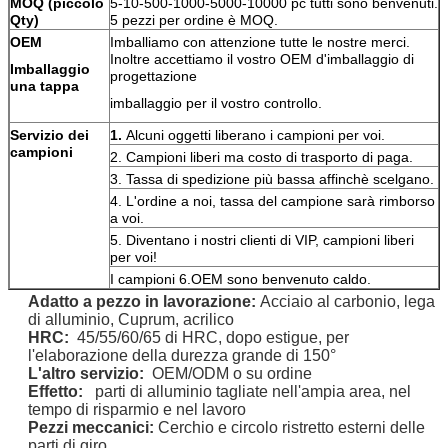
MOQ (piccolo
5-10-500-1000-5000-10000 pc tutti sono benvenuti.
Qty)
5 pezzi per ordine è MOQ.
OEM
Imballiamo con attenzione tutte le nostre merci.
Inoltre accettiamo il vostro OEM d'imballaggio di
Imballaggio
progettazione
una tappa
imballaggio per il vostro controllo.
Servizio dei
1.
Alcuni oggetti liberano i campioni per voi.
campioni
2. Campioni liberi ma costo di trasporto di paga.
3. Tassa di spedizione più bassa affinchè scelgano.
4. L'ordine a noi, tassa del campione sarà rimborso
a voi.
5. Diventano i nostri clienti di VIP, campioni liberi
per voi!
I campioni 6.OEM sono benvenuto caldo.
Adatto
a pezzo in lavorazione
:
Acciaio al carbonio, lega
di alluminio, Cuprum, acrilico
HRC:
45/55/60/65 di HRC,
dopo estigue, per
l'elaborazione della durezza grande di 150°
L'altro servizio:
OEM/ODM o su ordine
Effetto:
parti di alluminio tagliate nell'ampia area, nel
tempo di risparmio e nel lavoro
Pezzi meccanici:
Cerchio e circolo ristretto esterni delle
parti di giro