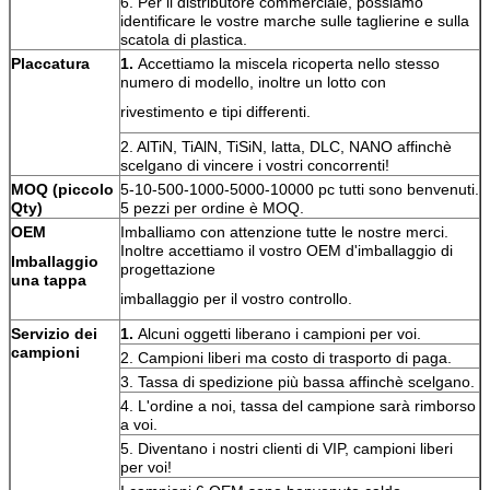
6. Per il distributore commerciale, possiamo
identificare le vostre marche sulle taglierine e sulla
scatola di plastica.
Placcatura
1.
Accettiamo la miscela ricoperta nello stesso
numero di modello, inoltre un lotto con
rivestimento e tipi differenti.
2. AlTiN, TiAlN, TiSiN, latta, DLC, NANO affinchè
scelgano di vincere i vostri concorrenti!
MOQ (piccolo
5-10-500-1000-5000-10000 pc tutti sono benvenuti.
Qty)
5 pezzi per ordine è MOQ.
OEM
Imballiamo con attenzione tutte le nostre merci.
Inoltre accettiamo il vostro OEM d'imballaggio di
Imballaggio
progettazione
una tappa
imballaggio per il vostro controllo.
Servizio dei
1.
Alcuni oggetti liberano i campioni per voi.
campioni
2. Campioni liberi ma costo di trasporto di paga.
3. Tassa di spedizione più bassa affinchè scelgano.
4. L'ordine a noi, tassa del campione sarà rimborso
a voi.
5. Diventano i nostri clienti di VIP, campioni liberi
per voi!