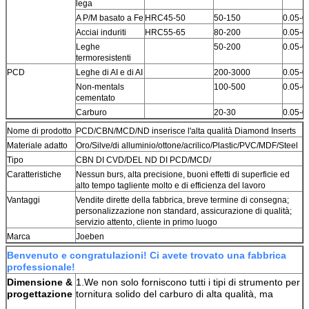
lega
A P/M basato a Fe
HRC45-50
50-150
0.05-0
Acciai induriti
HRC55-65
80-200
0.05-0
Leghe
50-200
0.05-0
termoresistenti
PCD
Leghe di AI e di AI
200-3000
0.05-0
Non-mentals
100-500
0.05-0
cementato
Carburo
20-30
0.05-0
Nome di prodotto
PCD/CBN/MCD/ND inserisce l'alta qualità Diamond Inserts
Materiale adatto
Oro/Silve/di alluminio/ottone/acrilico/Plastic/PVC/MDF/Steel
Tipo
CBN DI CVD/DEL ND DI PCD/MCD/
Caratteristiche
Nessun burs, alta precisione, buoni effetti di superficie ed
alto tempo tagliente molto e di efficienza del lavoro
Vantaggi
Vendite dirette della fabbrica, breve termine di consegna;
personalizzazione non standard, assicurazione di qualità;
servizio attento, cliente in primo luogo
Marca
Joeben
Benvenuto e congratulazioni! Ci avete trovato una fabbrica
professionale!
Dimensione &
1.We non solo forniscono tutti i tipi di strumento per
progettazione
tornitura solido del carburo di alta qualità, ma