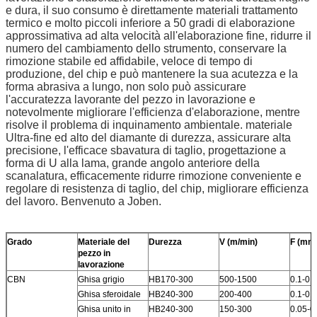
e dura, il suo consumo è direttamente materiali trattamento
termico e molto piccoli inferiore a 50 gradi di elaborazione
approssimativa ad alta velocità all'elaborazione fine, ridurre il
numero del cambiamento dello strumento, conservare la
rimozione stabile ed affidabile, veloce di tempo di
produzione, del chip e può mantenere la sua acutezza e la
forma abrasiva a lungo, non solo può assicurare
l'accuratezza lavorante del pezzo in lavorazione e
notevolmente migliorare l'efficienza d'elaborazione, mentre
risolve il problema di inquinamento ambientale. materiale
Ultra-fine ed alto del diamante di durezza, assicurare alta
precisione, l'efficace sbavatura di taglio, progettazione a
forma di U alla lama, grande angolo anteriore della
scanalatura, efficacemente ridurre rimozione conveniente e
regolare di resistenza di taglio, del chip, migliorare efficienza
del lavoro. Benvenuto a Joben.
Grado
Materiale del
Durezza
V (m/min)
F (mm/
pezzo in
lavorazione
CBN
Ghisa grigio
HB170-300
500-1500
0.1-0.4
Ghisa sferoidale
HB240-300
200-400
0.1-0.4
Ghisa unito in
HB240-300
150-300
0.05-0