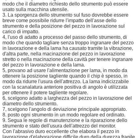
modo che il diametro richiesto dello strumento può essere
usato sulla macchina utensile.
3. La sporgenza dello strumento sul fuso dovrebbe essere
breve come possibile ridurre l'impatto dell'asse dello
strumento e della posizione del pezzo in lavorazione sul
carico di impatto.
4, l'uso di adatto a processo del passo dello strumento, di
modo che quando tagliare senza troppo ingranare del pezzo
in lavorazione e della lama ha causato tramite la vibrazione,
d'altra parte, nella macinazione del pezzo in lavorazione
stretto o nella macinazione della cavità per tenere ingranare
del pezzo in lavorazione e della lama.
5, provano ad usare l'alimentazione per lama, in modo da
ottenere la posizione tagliente quando il chip è spesso, in
modo da ridurre l'usura dell'attrezzo. La lama indicizzabile
con la scanalatura anteriore positiva di angolo è utilizzata
per ottenere il potere tagliente regolare.
6, scelgono adatto a larghezza del pezzo in lavorazione del
diametro dello strumento.
7, scelgono l'angolo di deviazione principale appropriato.
8. posto ogni strumento in un modo regolare ed ordinato.
9. Segua le regole di manutenzione e la riparazione dello
strumento e stato dell'usura dell'attrezzo del monitor.
Con l'abrasivo duro eccellente che elabora il pezzo in
lavorazione d'elaborazione difficile duro della durezza fragile