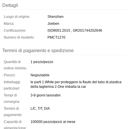
Dettagli
Luogo di origine:
Shenzhen
Marca:
Joeben
Certificazione:
ISO9001:2015 , GR201744202646
Numero di modello:
PMCT1270
Termini di pagamento e spedizione
Quantità di
1 pezzo/pezzo
ordine minimo:
Prezzo:
Negoziabile
Imballaggi
le parti 1.White per proteggere la flauto del tubo di plastica
della taglierina 2.One imballa la car
particolari:
Tempi di
3-8 giorni lavorativi
consegna:
Termini di
L/C, T/T, D/A
pagamento:
Capacità di
100000 pezzo/pezzi al mese
alimentazione: