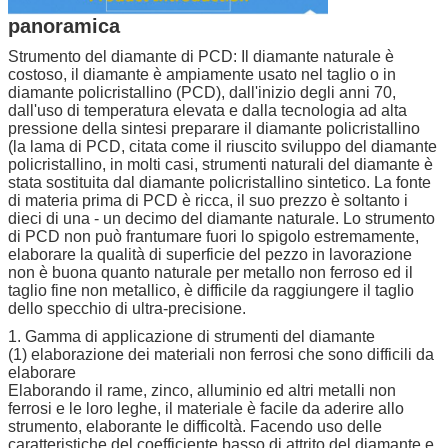
panoramica
Strumento del diamante di PCD: Il diamante naturale è
costoso, il diamante è ampiamente usato nel taglio o in
diamante policristallino (PCD), dall'inizio degli anni 70,
dall'uso di temperatura elevata e dalla tecnologia ad alta
pressione della sintesi preparare il diamante policristallino
(la lama di PCD, citata come il riuscito sviluppo del diamante
policristallino, in molti casi, strumenti naturali del diamante è
stata sostituita dal diamante policristallino sintetico. La fonte
di materia prima di PCD è ricca, il suo prezzo è soltanto i
dieci di una - un decimo del diamante naturale. Lo strumento
di PCD non può frantumare fuori lo spigolo estremamente,
elaborare la qualità di superficie del pezzo in lavorazione
non è buona quanto naturale per metallo non ferroso ed il
taglio fine non metallico, è difficile da raggiungere il taglio
dello specchio di ultra-precisione.
1. Gamma di applicazione di strumenti del diamante
(1) elaborazione dei materiali non ferrosi che sono difficili da
elaborare
Elaborando il rame, zinco, alluminio ed altri metalli non
ferrosi e le loro leghe, il materiale è facile da aderire allo
strumento, elaborante le difficoltà. Facendo uso delle
caratteristiche del coefficiente basso di attrito del diamante e