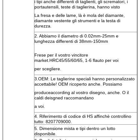
i tipi anche differenti di taglienti, gli scrematori, i
portautensili, teste di taglierina, hanno visto
La fresa e delle lame, là è mola del diamante,
diamante vestente gli strumenti e la testa di
durezza.
2. Abbiamo il diametro di 0.02mm-25mm e
lunghezza differenti di 38mm-150mm
Frese per il vostro vincitore
market.HRC45/55/60/65, 1-6 flauto per voi
per scegliere.
3.OEM: Le taglierine speciali hanno personalizzato
accettabile! OEM ricoperto anche. Possiamo
produceaccording al vostro disegno, anche. O il
caldi deisgned raccomandano
a voi.
4. Riferimento di codice di HS affinchè controllino
tutto: 8207709000.
5. Dimensione mista e tipi dentro un lotto
disponibile.