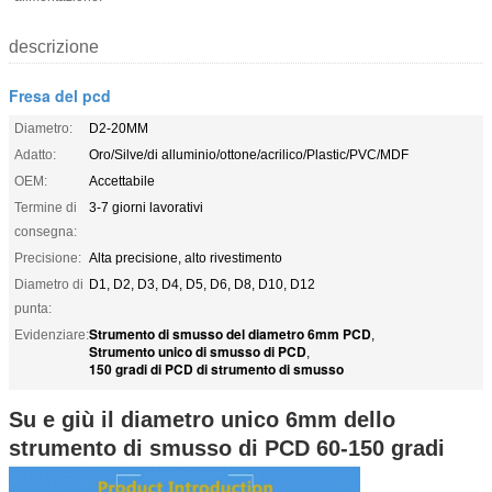
descrizione
Fresa del pcd
Diametro:
D2-20MM
Adatto:
Oro/Silve/di alluminio/ottone/acrilico/Plastic/PVC/MDF
OEM:
Accettabile
Termine di
3-7 giorni lavorativi
consegna:
Precisione:
Alta precisione, alto rivestimento
Diametro di
D1, D2, D3, D4, D5, D6, D8, D10, D12
punta:
Strumento di smusso del diametro 6mm PCD
Evidenziare:
,
Strumento unico di smusso di PCD
,
150 gradi di PCD di strumento di smusso
Su e giù il diametro unico 6mm dello
strumento di smusso di PCD 60-150 gradi