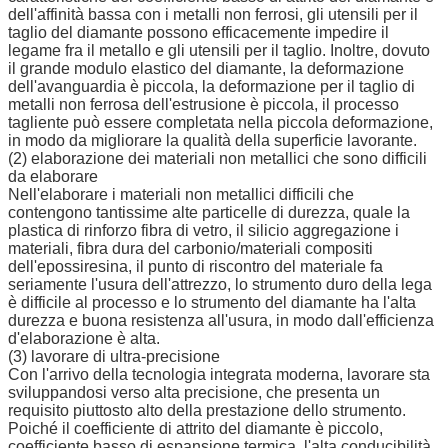
dell'affinità bassa con i metalli non ferrosi, gli utensili per il
taglio del diamante possono efficacemente impedire il
legame fra il metallo e gli utensili per il taglio. Inoltre, dovuto
il grande modulo elastico del diamante, la deformazione
dell'avanguardia è piccola, la deformazione per il taglio di
metalli non ferrosa dell'estrusione è piccola, il processo
tagliente può essere completata nella piccola deformazione,
in modo da migliorare la qualità della superficie lavorante.
(2) elaborazione dei materiali non metallici che sono difficili
da elaborare
Nell'elaborare i materiali non metallici difficili che
contengono tantissime alte particelle di durezza, quale la
plastica di rinforzo fibra di vetro, il silicio aggregazione i
materiali, fibra dura del carbonio/materiali compositi
dell'epossiresina, il punto di riscontro del materiale fa
seriamente l'usura dell'attrezzo, lo strumento duro della lega
è difficile al processo e lo strumento del diamante ha l'alta
durezza e buona resistenza all'usura, in modo dall'efficienza
d'elaborazione è alta.
(3) lavorare di ultra-precisione
Con l'arrivo della tecnologia integrata moderna, lavorare sta
sviluppandosi verso alta precisione, che presenta un
requisito piuttosto alto della prestazione dello strumento.
Poiché il coefficiente di attrito del diamante è piccolo,
coefficiente basso di espansione termica, l'alta conducibilità