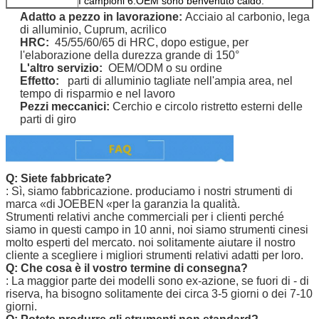
I campioni 6.OEM sono benvenuto caldo.
Adatto
a pezzo in lavorazione
:
Acciaio al carbonio, lega
di alluminio, Cuprum, acrilico
HRC:
45/55/60/65 di HRC,
dopo estigue, per
l'elaborazione della durezza grande di 150°
L'altro servizio:
OEM/ODM o su ordine
Effetto:
parti di alluminio tagliate nell'ampia area, nel
tempo di risparmio e nel lavoro
Pezzi meccanici:
Cerchio e circolo ristretto esterni delle
parti di giro
Q: Siete fabbricate?
: Sì, siamo fabbricazione. produciamo i nostri strumenti
di
marca «di
JOEBEN
«per la garanzia la qualità.
Strumenti relativi anche commerciali per i clienti perché
siamo in questi campo in 10 anni, noi siamo strumenti cinesi
molto esperti del mercato. noi solitamente aiutare il nostro
cliente a scegliere i migliori strumenti relativi adatti per loro.
Q: Che cosa è il vostro termine di consegna?
: La maggior parte dei modelli sono ex-azione, se fuori di - di
riserva, ha bisogno solitamente dei circa 3-5 giorni o dei 7-10
giorni.