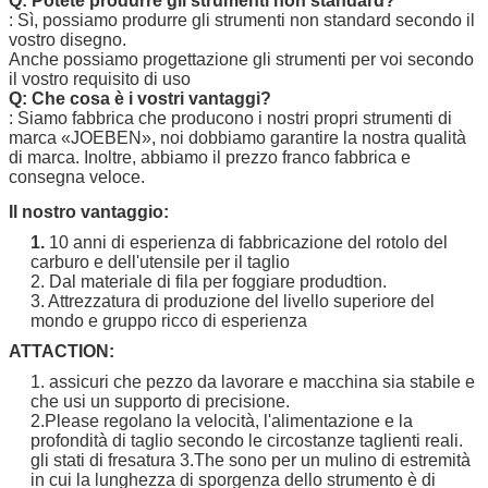
Q: Potete produrre gli strumenti non standard?
: Sì, possiamo produrre gli strumenti non standard secondo il
vostro disegno.
Anche possiamo progettazione gli strumenti per voi secondo
il vostro requisito di uso
Q: Che cosa è i vostri vantaggi?
: Siamo fabbrica che producono i nostri propri strumenti di
marca
«JOEBEN
», noi dobbiamo garantire la nostra qualità
di marca. Inoltre, abbiamo il prezzo franco fabbrica e
consegna veloce.
Il nostro vantaggio:
1.
10 anni di esperienza di fabbricazione del rotolo del
carburo e dell'utensile per il taglio
2. Dal materiale di fila per foggiare produdtion.
3. Attrezzatura di produzione del livello superiore del
mondo e gruppo ricco di esperienza
ATTACTION:
1. assicuri che pezzo da lavorare e macchina sia stabile e
che usi un supporto di precisione.
2.Please regolano la velocità, l'alimentazione e la
profondità di taglio secondo le circostanze taglienti reali.
gli stati di fresatura 3.The sono per un mulino di estremità
in cui la lunghezza di sporgenza dello strumento è di